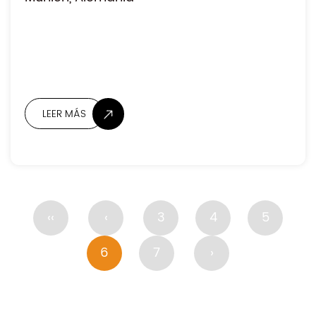
LEER MÁS
‹‹
‹
3
4
5
6
7
›