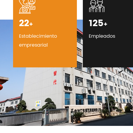
25
140
+
+
Establecimiento
Empleados
empresarial